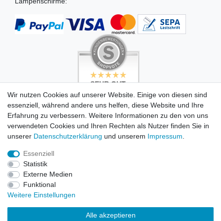
Lampenschirme:
SEHR GUT
SEHR GUT
4.99 / 5
5 / 5
Wir nutzen Cookies auf unserer Website. Einige von diesen sind
aus 494 Bewertungen
aus 503 Bewertungen
essenziell, während andere uns helfen, diese Website und Ihre
bei: dawanda.com,
bei: dawanda.com,
dawanda.com,
google.com
Erfahrung zu verbessern. Weitere Informationen zu den von uns
google.de
verwendeten Cookies und Ihren Rechten als Nutzer finden Sie in
unserer
Daten­schutz­erklärung
und unserem
Impressum
.
Essenziell
© Copyright 2026 Blue Octopus Design GmbH. Alle Rechte
Statistik
vorbehalten.
Externe Medien
Funktional
Weitere Einstellungen
Blue Octopus Design GmbH
Alle akzeptieren