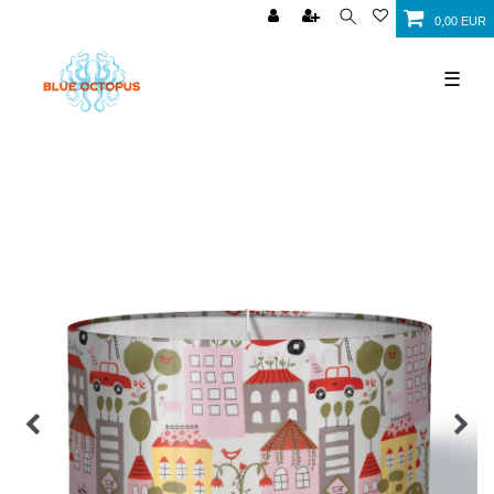
0,00 EUR
☰