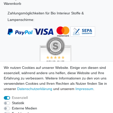
Warenkorb
Zahlungsmöglichkeiten für Bio Interieur Stoffe &
Lampenschirme:
SEHR GUT
SEHR GUT
4.99 / 5
5 / 5
Wir nutzen Cookies auf unserer Website. Einige von diesen sind
aus 494 Bewertungen
aus 503 Bewertungen
essenziell, während andere uns helfen, diese Website und Ihre
bei: dawanda.com,
bei: dawanda.com,
dawanda.com,
google.com
Erfahrung zu verbessern. Weitere Informationen zu den von uns
google.de
verwendeten Cookies und Ihren Rechten als Nutzer finden Sie in
unserer
Daten­schutz­erklärung
und unserem
Impressum
.
Essenziell
© Copyright 2026 Blue Octopus Design GmbH. Alle Rechte
Statistik
vorbehalten.
Externe Medien