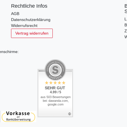
Rechtliche Infos
B
S
AGB
L
Datenschutzerklärung
B
Widerrufsrecht
Z
Vertrag widerrufen
W
penschirme:
SEHR GUT
SEHR GUT
4.99 / 5
5 / 5
aus 494 Bewertungen
aus 503 Bewertungen
bei: dawanda.com,
bei: dawanda.com,
dawanda.com,
google.com
google.de