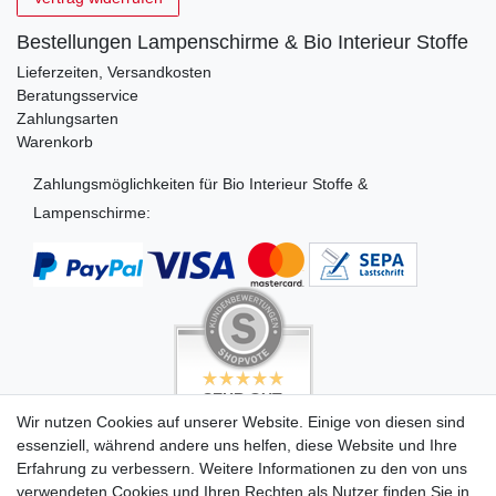
Bestellungen Lampenschirme & Bio Interieur Stoffe
Lieferzeiten, Versandkosten
Beratungsservice
Zahlungsarten
Warenkorb
Zahlungsmöglichkeiten für Bio Interieur Stoffe &
Lampenschirme:
SEHR GUT
SEHR GUT
4.99 / 5
5 / 5
Wir nutzen Cookies auf unserer Website. Einige von diesen sind
aus 494 Bewertungen
aus 503 Bewertungen
essenziell, während andere uns helfen, diese Website und Ihre
bei: dawanda.com,
bei: dawanda.com,
dawanda.com,
google.com
Erfahrung zu verbessern. Weitere Informationen zu den von uns
google.de
verwendeten Cookies und Ihren Rechten als Nutzer finden Sie in