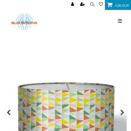
0,00 EUR
☰