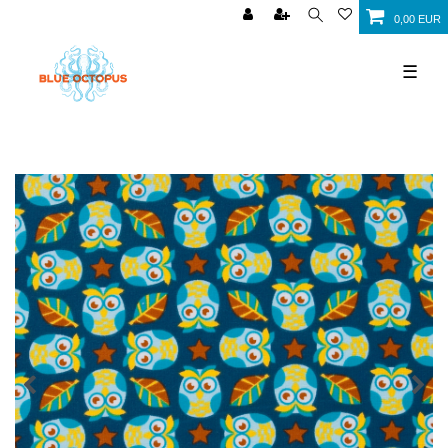
0,00 EUR
☰