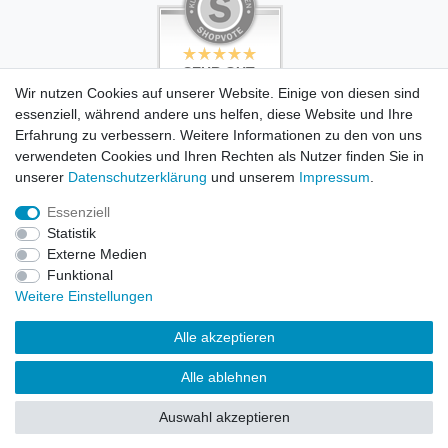
SEHR GUT
SEHR GUT
4.99 / 5
5 / 5
Wir nutzen Cookies auf unserer Website. Einige von diesen sind
aus 494 Bewertungen
aus 503 Bewertungen
essenziell, während andere uns helfen, diese Website und Ihre
bei: dawanda.com,
bei: dawanda.com,
dawanda.com,
google.com
Erfahrung zu verbessern. Weitere Informationen zu den von uns
google.de
verwendeten Cookies und Ihren Rechten als Nutzer finden Sie in
unserer
Daten­schutz­erklärung
und unserem
Impressum
.
Essenziell
© Copyright 2026 Blue Octopus Design GmbH. Alle Rechte
Statistik
vorbehalten.
Externe Medien
Funktional
Weitere Einstellungen
Blue Octopus Design GmbH
Alle akzeptieren
Siegesstraße 21, 80802 München
Alle ablehnen
Tel. 089 85636693
Auswahl akzeptieren