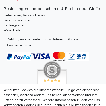
Bestellungen Lampenschirme & Bio Interieur Stoffe
Lieferzeiten, Versandkosten
Beratungsservice
Zahlungsarten
Warenkorb
Zahlungsmöglichkeiten für Bio Interieur Stoffe &
Lampenschirme:
SEHR GUT
SEHR GUT
4.99 / 5
5 / 5
Wir nutzen Cookies auf unserer Website. Einige von diesen sind
aus 494 Bewertungen
aus 503 Bewertungen
essenziell, während andere uns helfen, diese Website und Ihre
bei: dawanda.com,
bei: dawanda.com,
dawanda.com,
google.com
Erfahrung zu verbessern. Weitere Informationen zu den von uns
google.de
verwendeten Cookies und Ihren Rechten als Nutzer finden Sie in