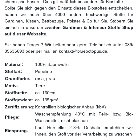
chemische Fasern. Dies gilt natürlich besonders für Biostoffe.
Sollte Sie sich gegen den Einsatz dieses Biostoffes entscheiden,
haben wir noch über 4000 andere hochwertige Stoffe für
Gardinen, Kissen, Bettbezüge, Polster & Co für Sie. Stöbern Sie
einfach in unserem
zweiten Gardinen & Interieur Stoffe Shop
auf dieser Webseite
.
Sie haben Fragen? Wir helfen sehr gern. Telefonisch unter 089/
85636693 oder per mail an kontakt@blueoctopus.de.
Material:
100% Baumwolle
Stoffart:
Popeline
Grundfarbe:
rosa, grau
Motiv:
Tiere
Stoffbreite:
ca. 160cm
Stoffgewicht:
ca. 135g/m²
Zertifizierung:
Kontrolliert biologischer Anbau (kbA)
Waschempfehlung 40°C mit Fein- bzw. Bio-
Pflege:
Waschmittel, nicht bleichen
Laut Hersteller 2-3%. Deshalb empfehlen wir
Einsprung:
Ihnen, den Stoff vor der Verarbeitung zu waschen