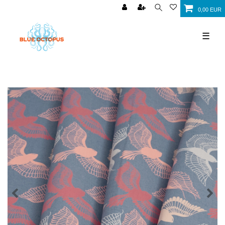
0,00 EUR
☰