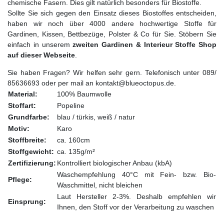
chemische Fasern. Dies gilt natürlich besonders für Biostoffe.
Sollte Sie sich gegen den Einsatz dieses Biostoffes entscheiden,
haben wir noch über 4000 andere hochwertige Stoffe für
Gardinen, Kissen, Bettbezüge, Polster & Co für Sie. Stöbern Sie
einfach in unserem
zweiten Gardinen & Interieur Stoffe Shop
auf dieser Webseite
.
Sie haben Fragen? Wir helfen sehr gern. Telefonisch unter 089/
85636693 oder per mail an kontakt@blueoctopus.de.
Material:
100% Baumwolle
Stoffart:
Popeline
Grundfarbe:
blau / türkis, weiß / natur
Motiv:
Karo
Stoffbreite:
ca. 160cm
Stoffgewicht:
ca. 135g/m²
Zertifizierung:
Kontrolliert biologischer Anbau (kbA)
Waschempfehlung 40°C mit Fein- bzw. Bio-
Pflege:
Waschmittel, nicht bleichen
Laut Hersteller 2-3%. Deshalb empfehlen wir
Einsprung:
Ihnen, den Stoff vor der Verarbeitung zu waschen