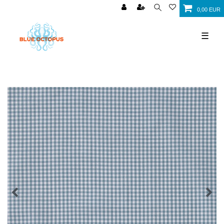
0,00 EUR
☰