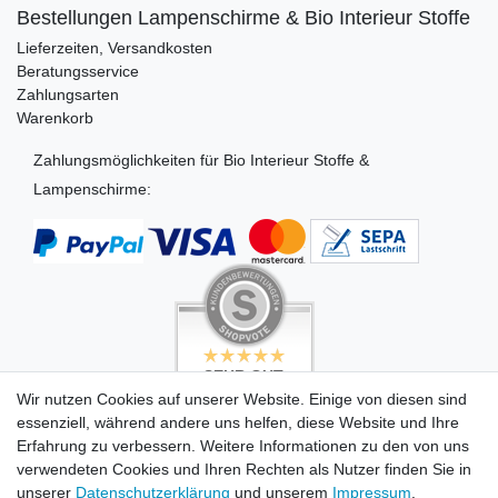
Bestellungen Lampenschirme & Bio Interieur Stoffe
Lieferzeiten, Versandkosten
Beratungsservice
Zahlungsarten
Warenkorb
Zahlungsmöglichkeiten für Bio Interieur Stoffe &
Lampenschirme:
SEHR GUT
SEHR GUT
4.99 / 5
5 / 5
Wir nutzen Cookies auf unserer Website. Einige von diesen sind
aus 494 Bewertungen
aus 503 Bewertungen
essenziell, während andere uns helfen, diese Website und Ihre
bei: dawanda.com,
bei: dawanda.com,
dawanda.com,
google.com
Erfahrung zu verbessern. Weitere Informationen zu den von uns
google.de
verwendeten Cookies und Ihren Rechten als Nutzer finden Sie in
unserer
Daten­schutz­erklärung
und unserem
Impressum
.