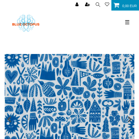
0,00 EUR
☰