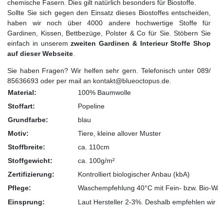
chemische Fasern. Dies gilt natürlich besonders für Biostoffe.
Sollte Sie sich gegen den Einsatz dieses Biostoffes entscheiden,
haben wir noch über 4000 andere hochwertige Stoffe für
Gardinen, Kissen, Bettbezüge, Polster & Co für Sie. Stöbern Sie
einfach in unserem
zweiten Gardinen & Interieur Stoffe Shop
auf dieser Webseite
.
Sie haben Fragen? Wir helfen sehr gern. Telefonisch unter 089/
85636693 oder per mail an kontakt@blueoctopus.de.
Material:
100% Baumwolle
Stoffart:
Popeline
Grundfarbe:
blau
Motiv:
Tiere, kleine allover Muster
Stoffbreite:
ca. 110cm
Stoffgewicht:
ca. 100g/m²
Zertifizierung:
Kontrolliert biologischer Anbau (kbA)
Pflege:
Waschempfehlung 40°C mit Fein- bzw. Bio-Was
Einsprung:
Laut Hersteller 2-3%. Deshalb empfehlen wir 