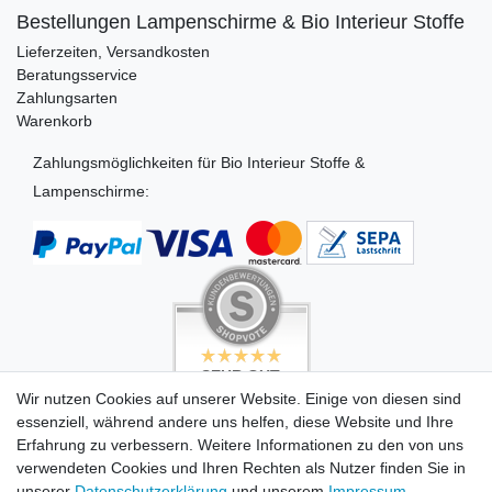
Bestellungen Lampenschirme & Bio Interieur Stoffe
Lieferzeiten, Versandkosten
Beratungsservice
Zahlungsarten
Warenkorb
Zahlungsmöglichkeiten für Bio Interieur Stoffe &
Lampenschirme:
SEHR GUT
SEHR GUT
4.99 / 5
5 / 5
Wir nutzen Cookies auf unserer Website. Einige von diesen sind
aus 494 Bewertungen
aus 503 Bewertungen
essenziell, während andere uns helfen, diese Website und Ihre
bei: dawanda.com,
bei: dawanda.com,
dawanda.com,
google.com
Erfahrung zu verbessern. Weitere Informationen zu den von uns
google.de
verwendeten Cookies und Ihren Rechten als Nutzer finden Sie in
unserer
Daten­schutz­erklärung
und unserem
Impressum
.