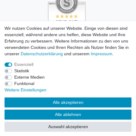
SEHR GUT
SEHR GUT
4.99 / 5
5 / 5
Wir nutzen Cookies auf unserer Website. Einige von diesen sind
aus 494 Bewertungen
aus 503 Bewertungen
essenziell, während andere uns helfen, diese Website und Ihre
bei: dawanda.com,
bei: dawanda.com,
dawanda.com,
google.com
Erfahrung zu verbessern. Weitere Informationen zu den von uns
google.de
verwendeten Cookies und Ihren Rechten als Nutzer finden Sie in
unserer
Daten­schutz­erklärung
und unserem
Impressum
.
Essenziell
© Copyright 2026 Blue Octopus Design GmbH. Alle Rechte
Statistik
vorbehalten.
Externe Medien
Funktional
Weitere Einstellungen
Blue Octopus Design GmbH
Alle akzeptieren
Siegesstraße 21, 80802 München
Alle ablehnen
Tel. 089 85636693
Auswahl akzeptieren