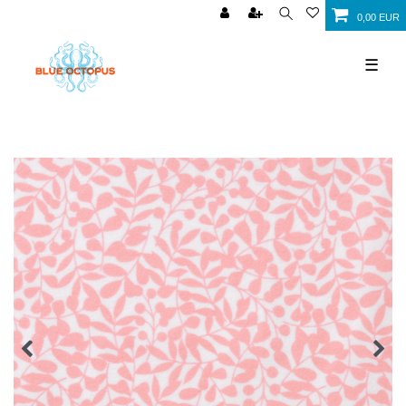
0,00 EUR
☰